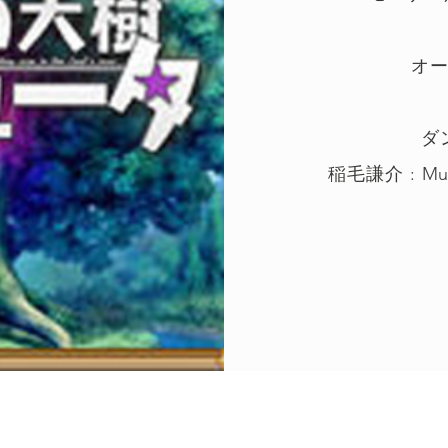
オ
ダ
稲毛謙介 : Musi