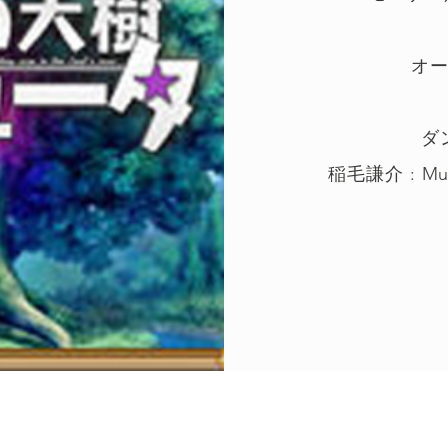
オ
ダ
稲毛謙介 : Musi