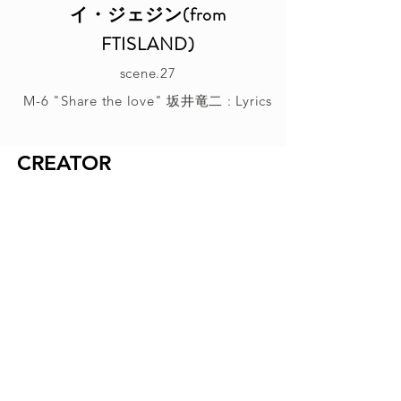
イ・ジェジン(from
FTISLAND)
scene.27
M-6 "Share the love" 坂井竜二 : Lyrics
CREATOR