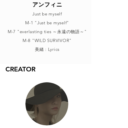
アンフィニ
Just be myself
M-1 "Just be myself"
M-7 "everlasting ties ～永遠の物語～"
M-8 "WILD SURVIVOR"
美緒 : Lyrics
CREATOR