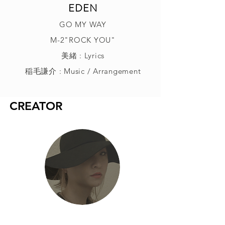
EDEN
GO MY WAY
M-2"ROCK YOU"
美緒 : Lyrics
稲毛謙介 : Music / Arrangement
CREATOR
美緒