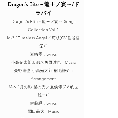
Dragon's Bite～龍王ノ宴～/ド
ラバイ
Dragon's Bite～龍王ノ宴～ Songs
Collection Vol.1
M-3 "Timeless Angel／荀彧(CV.住谷哲
栄)"
岩崎零 : Lyrics
小高光太郎,UiNA,矢野達也 : Music
矢野達也,小高光太郎,稲毛謙介 :
Arrangement
M-6 "月の影 星の光／夏侯惇(CV.帆世
雄一)"
伊藤緑 : Lyrics
関口晶大 : Music