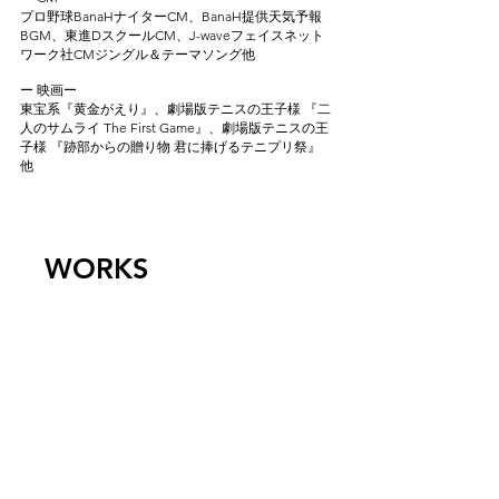
プロ野球BanaHナイターCM、BanaH提供天気予報
BGM、東進DスクールCM、J-waveフェイスネット
ワーク社CMジングル＆テーマソング他
ー 映画ー
東宝系『黄金がえり』、劇場版テニスの王子様 『二
人のサムライ The First Game』、劇場版テニスの王
子様 『跡部からの贈り物 君に捧げるテニプリ祭』
他
WORKS