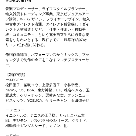
SONGWRITER
音楽プロデューサー、ライフスタイルプランナー、
輸入雑貨トレーディング事業、東京ビジュアルアー
ツ講師、WEBデザイン、フライヤーデザイン、輸入
中古車ダイレクト流通、ダイレクト賃貸探し！ダイ
レクト人材派遣！など、「仕事・住まい・移動手
段・コミュニティ」という充実自立生活に必要な要
素をなりわいとする。現在までに、通算7作品のオ
リコン1位作品に関わる。
作詞作曲編曲、パフォーマンスからミックス、ブッ
キングまで制作の全てをこなすマルチプロデューサ
ー。
【制作実績】
ーJ-POPー
松田聖子、柴咲コウ、上原多香子、小林幸恵、
NEWS、V6、BoA、東方神起、Lia、椎名へきる、玉
置成実、ケリ－チャン、栗林みな実、ブランニュー
ビスケッツ、YOZUCA、ケリーチャン、石田燿子他
ー アニメー
イニシャルD、テニスの王子様、とっとこハム太
郎、デジモン、パラパラMAXシリーズ、クラナド、
機動戦士ガンダムシード、カノン、他
ー CMー