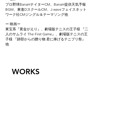
プロ野球BanaHナイターCM、BanaH提供天気予報
BGM、東進DスクールCM、J-waveフェイスネット
ワーク社CMジングル＆テーマソング他
ー 映画ー
東宝系『黄金がえり』、劇場版テニスの王子様 『二
人のサムライ The First Game』、劇場版テニスの王
子様 『跡部からの贈り物 君に捧げるテニプリ祭』
他
WORKS