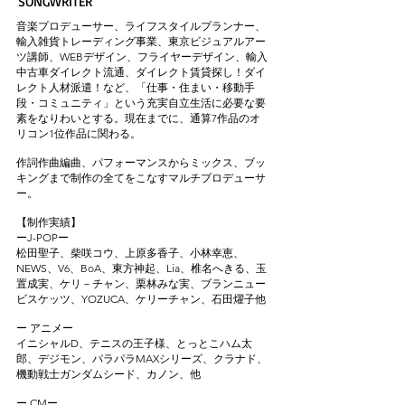
SONGWRITER
音楽プロデューサー、ライフスタイルプランナー、
輸入雑貨トレーディング事業、東京ビジュアルアー
ツ講師、WEBデザイン、フライヤーデザイン、輸入
中古車ダイレクト流通、ダイレクト賃貸探し！ダイ
レクト人材派遣！など、「仕事・住まい・移動手
段・コミュニティ」という充実自立生活に必要な要
素をなりわいとする。現在までに、通算7作品のオ
リコン1位作品に関わる。
作詞作曲編曲、パフォーマンスからミックス、ブッ
キングまで制作の全てをこなすマルチプロデューサ
ー。
【制作実績】
ーJ-POPー
松田聖子、柴咲コウ、上原多香子、小林幸恵、
NEWS、V6、BoA、東方神起、Lia、椎名へきる、玉
置成実、ケリ－チャン、栗林みな実、ブランニュー
ビスケッツ、YOZUCA、ケリーチャン、石田燿子他
ー アニメー
イニシャルD、テニスの王子様、とっとこハム太
郎、デジモン、パラパラMAXシリーズ、クラナド、
機動戦士ガンダムシード、カノン、他
ー CMー