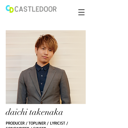
​daichi takenaka
PRODUCER / TOPLINER / LYRICIST /