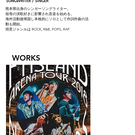
SONGWRITER / SINGER
熊本県出身のシンガーソングライター。
祖母の演歌好きに影響され音楽を始める。
海外活動後帰国し本格的にソロとして作詞作曲の活
動も開始。
得意ジャンルは ROCK, R&B, POPS, RAP
WORKS